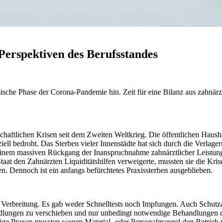
Perspektiven des Berufsstandes
che Phase der Corona-Pandemie hin. Zeit für eine Bilanz aus zahnärztl
schaftlichen Krisen seit dem Zweiten Weltkrieg. Die öffentlichen Haush
ell bedroht. Das Sterben vieler Innenstädte hat sich durch die Verlag
nem massiven Rückgang der Inanspruchnahme zahnärztlicher Leistungen 
at den Zahnärzten Liquiditätshilfen verweigerte, mussten sie die Krise
en. Dennoch ist ein anfangs befürchtetes Praxissterben ausgeblieben.
e Verbreitung. Es gab weder Schnelltests noch Impfungen. Auch Sc
dlungen zu verschieben und nur unbedingt notwendige Behandlungen d
ige Praxen mussten wegen Material- oder Personalmangel den Betrieb 