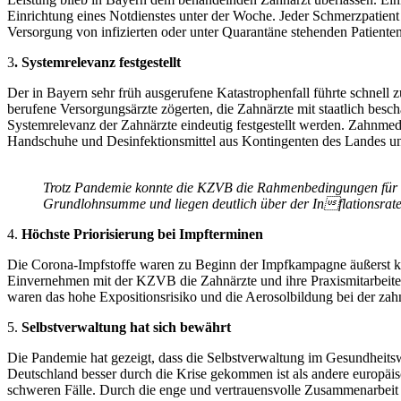
Einrichtung eines Notdienstes unter der Woche. Jeder Schmerzpatie
Versorgung von infizierten oder unter Quarantäne stehenden Patient
3
. Systemrelevanz festgestellt
Der in Bayern sehr früh ausgerufene Katastrophenfall führte schnell
berufene Versorgungsärzte zögerten, die Zahnärzte mit staatlich bes
Systemrelevanz der Zahnärzte eindeutig festgestellt werden. Zahnme
Handschuhe und Desinfektionsmittel aus Kontingenten des Landes u
Trotz Pandemie konnte die KZVB die Rahmenbedingungen für di
Grundlohnsumme und liegen deutlich über der Inflationsrate
4.
Höchste Priorisierung bei Impfterminen
Die Corona-Impfstoffe waren zu Beginn der Impfkampagne äußerst kna
Einvernehmen mit der KZVB die Zahnärzte und ihre Praxismitarbeiter b
waren das hohe Expositionsrisiko und die Aerosolbildung bei der zah
5.
Selbstverwaltung hat sich bewährt
Die Pandemie hat gezeigt, dass die Selbstverwaltung im Gesundheitsw
Deutschland besser durch die Krise gekommen ist als andere europäis
schweren Fälle. Durch die enge und vertrauensvolle Zusammenarbeit 