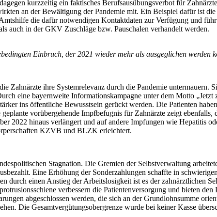
 dagegen kurzzeitig ein faktisches Berufsausübungsverbot für Zahnä
irkten an der Bewältigung der Pandemie mit. Ein Beispiel dafür ist die
mtshilfe die dafür notwendigen Kontaktdaten zur Verfügung und führte
ls auch in der GKV Zuschläge bzw. Pauschalen verhandelt werden.
bedingten Einbruch, der 2021 wieder mehr als ausgeglichen werden k
 die Zahnärzte ihre Systemrelevanz durch die Pandemie untermauern. Sie
urch eine bayernweite Informationskampagne unter dem Motto „Jetzt 
rker ins öffentliche Bewusstsein gerückt werden. Die Patienten hab
ie geplante vorübergehende Impfbefugnis für Zahnärzte zeigt ebenfall
ember 2022 hinaus verlängert und auf andere Impfungen wie Hepatitis 
örperschaften KZVB und BLZK erleichtert.
andespolitischen Stagnation. Die Gremien der Selbstverwaltung arbeite
bezahlt. Eine Erhöhung der Sonderzahlungen schaffte in schwierigen Z
durch einen Anstieg der Arbeitslosigkeit ist es der zahnärztlichen S
rprotrusionsschiene verbessern die Patientenversorgung und bieten den 
ungen abgeschlossen werden, die sich an der Grundlohnsumme orientier
n. Die Gesamtvergütungsobergrenze wurde bei keiner Kasse überschri