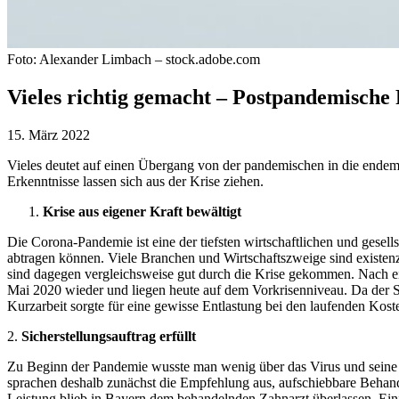
Foto: Alexander Limbach – stock.adobe.com
Vieles richtig gemacht – Postpandemische 
15. März 2022
Vieles deutet auf einen Übergang von der pandemischen in die endemis
Erkenntnisse lassen sich aus der Krise ziehen.
Krise aus eigener Kraft bewältigt
Die Corona-Pandemie ist eine der tiefsten wirtschaftlichen und gesell
abtragen können. Viele Branchen und Wirtschaftszweige sind existenzi
sind dagegen vergleichsweise gut durch die Krise gekommen. Nach ei
Mai 2020 wieder und liegen heute auf dem Vorkrisenniveau. Da der Sta
Kurzarbeit sorgte für eine gewisse Entlastung bei den laufenden Kost
2.
Sicherstellungsauftrag erfüllt
Zu Beginn der Pandemie wusste man wenig über das Virus und sein
sprachen deshalb zunächst die Empfehlung aus, aufschiebbare Behan
Leistung blieb in Bayern dem behandelnden Zahnarzt überlassen. Ein