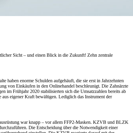
icher Sicht – und einen Blick in die Zukunft! Zehn zentrale
alte haben enorme Schulden aufgehäuft, die sie erst in Jahrzehnten
erung von Einkäufen in den Onlinehandel beschleunigt. Die Zahnärzte
im Frühjahr 2020 stabilisierten sich die Umsatzzahlen bereits ab
 aus eigener Kraft bewältigen. Lediglich das Instrument der
hutzausrüstung war knapp – vor allem FFP2-Masken. KZVB und BLZK
urchzuführen. Die Entscheidung über die Notwendigkeit einer
vorübergehend einstellen. Die KZVB reagierte darauf mit der