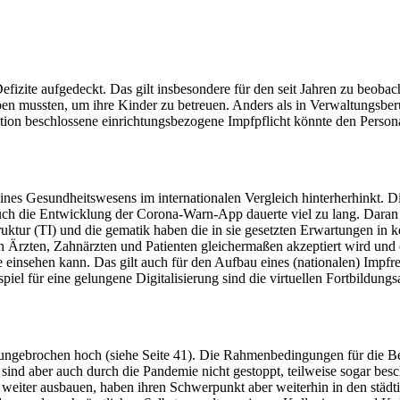
Defizite aufgedeckt. Das gilt insbesondere für den seit Jahren zu be
iben mussten, um ihre Kinder zu betreuen. Anders als in Verwaltungsber
ion beschlossene einrichtungsbezogene Impfpflicht könnte den Persona
eines Gesundheitswesens im internationalen Vergleich hinterherhinkt. 
ch die Entwicklung der Corona-Warn-App dauerte viel zu lang. Daran ä
ktur (TI) und die gematik haben die in sie gesetzten Erwartungen in ke
on Ärzten, Zahnärzten und Patienten gleichermaßen akzeptiert wird und 
einsehen kann. Das gilt auch für den Aufbau eines (nationalen) Impfre
ispiel für eine gelungene Digitalisierung sind die virtuellen Fortbild
st ungebrochen hoch (siehe Seite 41). Die Rahmenbedingungen für die B
sind aber auch durch die Pandemie nicht gestoppt, teilweise sogar besc
e weiter ausbauen, haben ihren Schwerpunkt aber weiterhin in den städ