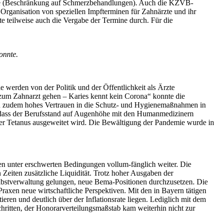
rzte (Beschränkung auf Schmerzbehandlungen). Auch die KZVB-
 Organisation von speziellen Impfterminen für Zahnärzte und ihr
 teilweise auch die Vergabe der Termine durch. Für die
onnte.
 werden von der Politik und der Öffentlichkeit als Ärzte
zum Zahnarzt gehen – Karies kennt kein Corona“ konnte die
en zudem hohes Vertrauen in die Schutz- und Hygienemaßnahmen in
s, dass der Berufsstand auf Augenhöhe mit den Humanmedizinern
oder Tetanus ausgeweitet wird. Die Bewältigung der Pandemie wurde in
ten unter erschwerten Bedingungen vollum-fänglich weiter. Die
eiten zusätzliche Liquidität. Trotz hoher Ausgaben der
elbstverwaltung gelungen, neue Bema-Positionen durchzusetzen. Die
Praxen neue wirtschaftliche Perspektiven. Mit den in Bayern tätigen
en und deutlich über der Inflationsrate liegen. Lediglich mit dem
tten, der Honorarverteilungsmaßstab kam weiterhin nicht zur