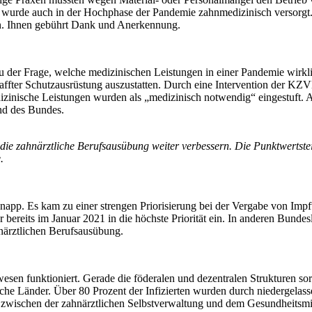
nt wurde auch in der Hochphase der Pandemie zahnmedizinisch versorg
en. Ihnen gebührt Dank und Anerkennung.
 zu der Frage, welche medizinischen Leistungen in einer Pandemie wir
chaffter Schutzausrüstung auszustatten. Durch eine Intervention der 
dizinische Leistungen wurden als „medizinisch notwendig“ eingestuft.
nd des Bundes.
e zahnärztliche Berufsausübung weiter verbessern. Die Punktwertstei
.
pp. Es kam zu einer strengen Priorisierung bei der Vergabe von Impf
ereits im Januar 2021 in die höchste Priorität ein. In anderen Bundeslä
närztlichen Berufsausübung.
esen funktioniert. Gerade die föderalen und dezentralen Strukturen so
che Länder. Über 80 Prozent der Infizierten wurden durch niedergelass
zwischen der zahnärztlichen Selbstverwaltung und dem Gesundheitsmin