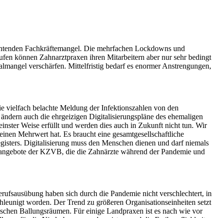
obachtenden Fachkräftemangel. Die mehrfachen Lockdowns und
ufen können Zahnarztpraxen ihren Mitarbeitern aber nur sehr bedingt
lmangel verschärfen. Mittelfristig bedarf es enormer Anstrengungen,
Die vielfach belachte Meldung der Infektionszahlen von den
ndern auch die ehrgeizigen Digitalisierungspläne des ehemaligen
inster Weise erfüllt und werden dies auch in Zukunft nicht tun. Wir
einen Mehrwert hat. Es braucht eine gesamtgesellschaftliche
gisters. Digitalisierung muss den Menschen dienen und darf niemals
ungsangebote der KZVB, die die Zahnärzte während der Pandemie und
erufsausübung haben sich durch die Pandemie nicht verschlechtert, in
hleunigt worden. Der Trend zu größeren Organisationseinheiten setzt
tischen Ballungsräumen. Für einige Landpraxen ist es nach wie vor