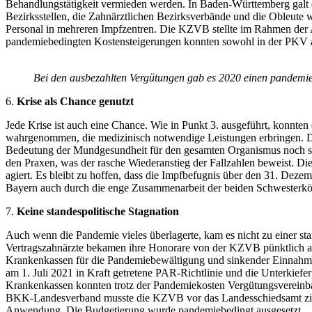
Behandlungstätigkeit vermieden werden. In Baden-Württemberg galt
Bezirksstellen, die Zahnärztlichen Bezirksverbände und die Obleute w
Personal in mehreren Impfzentren. Die KZVB stellte im Rahmen der A
pandemiebedingten Kostensteigerungen konnten sowohl in der PKV a
Bei den ausbezahlten Vergütungen gab es 2020 einen pandemie
6.
Krise als Chance genutzt
Jede Krise ist auch eine Chance. Wie in Punkt 3. ausgeführt, konnten
wahrgenommen, die medizinisch notwendige Leistungen erbringen. D
Bedeutung der Mundgesundheit für den gesamten Organismus noch stä
den Praxen, was der rasche Wiederanstieg der Fallzahlen beweist. D
agiert. Es bleibt zu hoffen, dass die Impfbefugnis über den 31. Dez
Bayern auch durch die enge Zusammenarbeit der beiden Schwesterk
7.
Keine standespolitische Stagnation
Auch wenn die Pandemie vieles überlagerte, kam es nicht zu einer st
Vertragszahnärzte bekamen ihre Honorare von der KZVB pünktlich aus
Krankenkassen für die Pandemiebewältigung und sinkender Einnahmen 
am 1. Juli 2021 in Kraft getretene PAR-Richtlinie und die Unterkiefe
Krankenkassen konnten trotz der Pandemiekosten Vergütungsvereinbar
BKK-Landesverband musste die KZVB vor das Landesschiedsamt ziehe
Anwendung. Die Budgetierung wurde pandemiebedingt ausgesetzt.