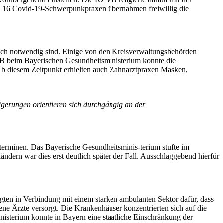
t. 16 Covid-19-Schwerpunkpraxen übernahmen freiwillig die
klich notwendig sind. Einige von den Kreisverwaltungsbehörden
KZVB beim Bayerischen Gesundheitsministerium konnte die
 Ab diesem Zeitpunkt erhielten auch Zahnarztpraxen Masken,
gerungen orientieren sich durchgängig an der
terminen. Das Bayerische Gesundheitsminis-terium stufte im
ndern war dies erst deutlich später der Fall. Ausschlaggebend hierfür
rgten in Verbindung mit einem starken ambulanten Sektor dafür, dass
ene Ärzte versorgt. Die Krankenhäuser konzentrierten sich auf die
isterium konnte in Bayern eine staatliche Einschränkung der