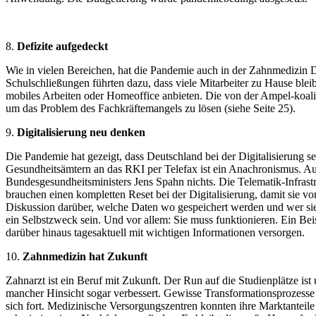
8.
Defizite aufgedeckt
Wie in vielen Bereichen, hat die Pandemie auch in der Zahnmedizin 
Schulschließungen führten dazu, dass viele Mitarbeiter zu Hause ble
mobiles Arbeiten oder Homeoffice anbieten. Die von der Ampel-koalit
um das Problem des Fachkräftemangels zu lösen (siehe Seite 25).
9.
Digitalisierung neu denken
Die Pandemie hat gezeigt, dass Deutschland bei der Digitalisierung s
Gesundheitsämtern an das RKI per Telefax ist ein Anachronismus. Au
Bundesgesundheitsministers Jens Spahn nichts. Die Telematik-Infrastru
brauchen einen kompletten Reset bei der Digitalisierung, damit sie v
Diskussion darüber, welche Daten wo gespeichert werden und wer sie 
ein Selbstzweck sein. Und vor allem: Sie muss funktionieren. Ein Be
darüber hinaus tagesaktuell mit wichtigen Informationen versorgen.
10.
Zahnmedizin hat Zukunft
Zahnarzt ist ein Beruf mit Zukunft. Der Run auf die Studienplätze i
mancher Hinsicht sogar verbessert. Gewisse Transformationsprozesse 
sich fort. Medizinische Versorgungszentren konnten ihre Marktanteil