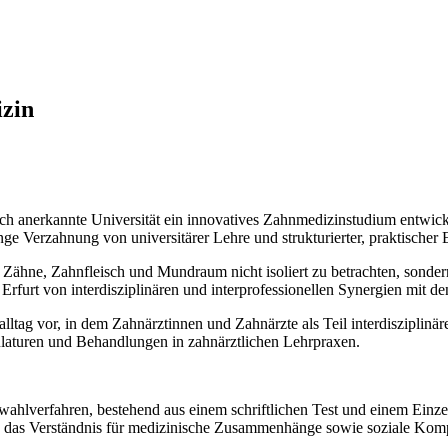
izin
ich anerkannte Universität ein innovatives Zahnmedizinstudium entwick
nge Verzahnung von universitärer Lehre und strukturierter, praktischer
Zähne, Zahnfleisch und Mundraum nicht isoliert zu betrachten, sondern
Erfurt von interdisziplinären und interprofessionellen Synergien mit 
alltag vor, in dem Zahnärztinnen und Zahnärzte als Teil interdisziplin
ulaturen und Behandlungen in zahnärztlichen Lehrpraxen.
lverfahren, bestehend aus einem schriftlichen Test und einem Einzelg
m, das Verständnis für medizinische Zusammenhänge sowie soziale Komp