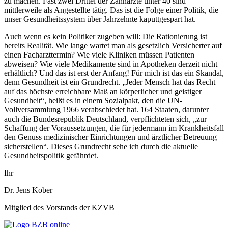
zu machen. Fast zwei Drittel der Zahnärzte unter 40 sind
mittlerweile als Angestellte tätig. Das ist die Folge einer Politik, die
unser Gesundheitssystem über Jahrzehnte kaputtgespart hat.
Auch wenn es kein Politiker zugeben will: Die Rationierung ist
bereits Realität. Wie lange wartet man als gesetzlich Versicherter auf
einen Facharzttermin? Wie viele Kliniken müssen Patienten
abweisen? Wie viele Medikamente sind in Apotheken derzeit nicht
erhältlich? Und das ist erst der Anfang! Für mich ist das ein Skandal,
denn Gesundheit ist ein Grundrecht. „Jeder Mensch hat das Recht
auf das höchste erreichbare Maß an körperlicher und geistiger
Gesundheit“, heißt es in einem Sozialpakt, den die UN-
Vollversammlung 1966 verabschiedet hat. 164 Staaten, darunter
auch die Bundesrepublik Deutschland, verpflichteten sich, „zur
Schaffung der Voraussetzungen, die für jedermann im Krankheitsfall
den Genuss medizinischer Einrichtungen und ärztlicher Betreuung
sicherstellen“. Dieses Grundrecht sehe ich durch die aktuelle
Gesundheitspolitik gefährdet.
Ihr
Dr. Jens Kober
Mitglied des Vorstands der KZVB