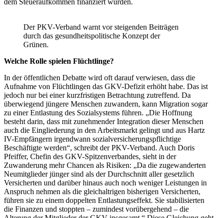
dem Steueraufkommen finanziert würden.
Der PKV-Verband warnt vor steigenden Beiträgen
durch das gesundheitspolitische Konzept der
Grünen.
Welche Rolle spielen Flüchtlinge?
In der öffentlichen Debatte wird oft darauf verwiesen, dass die
Aufnahme von Flüchtlingen das GKV-Defizit erhöht habe. Das ist
jedoch nur bei einer kurzfristigen Betrachtung zutreffend. Da
überwiegend jüngere Menschen zuwandern, kann Migration sogar
zu einer Entlastung des Sozialsystems führen. „Die Hoffnung
besteht darin, dass mit zunehmender Integration dieser Menschen
auch die Eingliederung in den Arbeitsmarkt gelingt und aus Hartz
IV-Empfängern irgendwann sozialversicherungspflichtige
Beschäftigte werden“, schreibt der PKV-Verband. Auch Doris
Pfeiffer, Chefin des GKV-Spitzenverbandes, sieht in der
Zuwanderung mehr Chancen als Risiken: „Da die zugewanderten
Neumitglieder jünger sind als der Durchschnitt aller gesetzlich
Versicherten und darüber hinaus auch noch weniger Leistungen in
Anspruch nehmen als die gleichaltrigen bisherigen Versicherten,
führen sie zu einem doppelten Entlastungseffekt. Sie stabilisierten
die Finanzen und stoppten – zumindest vorübergehend – die
Alterung der Mitglieder der GKV insgesamt.“ Diese Gleichung geht