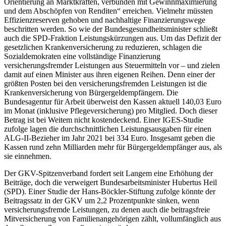
Orientierung an Marktkräften, verbunden mit Gewinnmaximierung
und dem Abschöpfen von Renditen“ erreichen. Vielmehr müssten
Effizienzreserven gehoben und nachhaltige Finanzierungswege
beschritten werden. So wie der Bundesgesundheitsminister schließt
auch die SPD-Fraktion Leistungskürzungen aus. Um das Defizit der
gesetzlichen Krankenversicherung zu reduzieren, schlagen die
Sozialdemokraten eine vollständige Finanzierung
versicherungsfremder Leistungen aus Steuermitteln vor – und zielen
damit auf einen Minister aus ihren eigenen Reihen. Denn einer der
größten Posten bei den versicherungsfremden Leistungen ist die
Krankenversicherung von Bürgergeldempfängern. Die
Bundesagentur für Arbeit überweist den Kassen aktuell 140,03 Euro
im Monat (inklusive Pflegeversicherung) pro Mitglied. Doch dieser
Betrag ist bei Weitem nicht kostendeckend. Einer IGES-Studie
zufolge lagen die durchschnittlichen Leistungsausgaben für einen
ALG-II-Bezieher im Jahr 2021 bei 334 Euro. Insgesamt geben die
Kassen rund zehn Milliarden mehr für Bürgergeldempfänger aus, als
sie einnehmen.
Der GKV-Spitzenverband fordert seit Langem eine Erhöhung der
Beiträge, doch die verweigert Bundesarbeitsminister Hubertus Heil
(SPD). Einer Studie der Hans-Böckler-Stiftung zufolge könnte der
Beitragssatz in der GKV um 2,2 Prozentpunkte sinken, wenn
versicherungsfremde Leistungen, zu denen auch die beitragsfreie
Mitversicherung von Familienangehörigen zählt, vollumfänglich aus