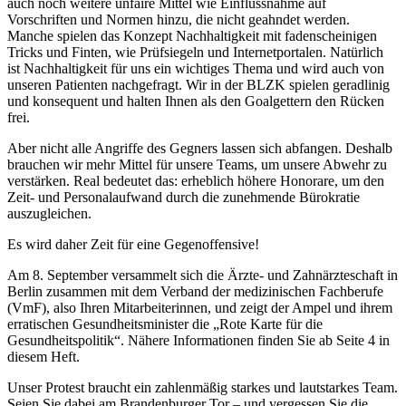
auch noch weitere unfaire Mittel wie Einflussnahme auf
Vorschriften und Normen hinzu, die nicht geahndet werden.
Manche spielen das Konzept Nachhaltigkeit mit fadenscheinigen
Tricks und Finten, wie Prüfsiegeln und Internetportalen. Natürlich
ist Nachhaltigkeit für uns ein wichtiges Thema und wird auch von
unseren Patienten nachgefragt. Wir in der BLZK spielen geradlinig
und konsequent und halten Ihnen als den Goalgettern den Rücken
frei.
Aber nicht alle Angriffe des Gegners lassen sich abfangen. Deshalb
brauchen wir mehr Mittel für unsere Teams, um unsere Abwehr zu
verstärken. Real bedeutet das: erheblich höhere Honorare, um den
Zeit- und Personalaufwand durch die zunehmende Bürokratie
auszugleichen.
Es wird daher Zeit für eine Gegenoffensive!
Am 8. September versammelt sich die Ärzte- und Zahnärzteschaft in
Berlin zusammen mit dem Verband der medizinischen Fachberufe
(VmF), also Ihren Mitarbeiterinnen, und zeigt der Ampel und ihrem
erratischen Gesundheitsminister die „Rote Karte für die
Gesundheitspolitik“. Nähere Informationen finden Sie ab Seite 4 in
diesem Heft.
Unser Protest braucht ein zahlenmäßig starkes und lautstarkes Team.
Seien Sie dabei am Brandenburger Tor – und vergessen Sie die