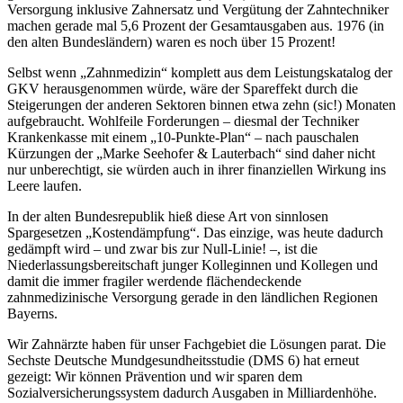
Versorgung inklusive Zahnersatz und Vergütung der Zahntechniker
machen gerade mal 5,6 Prozent der Gesamtausgaben aus. 1976 (in
den alten Bundesländern) waren es noch über 15 Prozent!
Selbst wenn „Zahnmedizin“ komplett aus dem Leistungskatalog der
GKV herausgenommen würde, wäre der Spareffekt durch die
Steigerungen der anderen Sektoren binnen etwa zehn (sic!) Monaten
aufgebraucht. Wohlfeile Forderungen – diesmal der Techniker
Krankenkasse mit einem „10-Punkte-Plan“ – nach pauschalen
Kürzungen der „Marke Seehofer & Lauterbach“ sind daher nicht
nur unberechtigt, sie würden auch in ihrer finanziellen Wirkung ins
Leere laufen.
In der alten Bundesrepublik hieß diese Art von sinnlosen
Spargesetzen „Kostendämpfung“. Das einzige, was heute dadurch
gedämpft wird – und zwar bis zur Null-Linie! –, ist die
Niederlassungsbereitschaft junger Kolleginnen und Kollegen und
damit die immer fragiler werdende flächendeckende
zahnmedizinische Versorgung gerade in den ländlichen Regionen
Bayerns.
Wir Zahnärzte haben für unser Fachgebiet die Lösungen parat. Die
Sechste Deutsche Mundgesundheitsstudie (DMS 6) hat erneut
gezeigt: Wir können Prävention und wir sparen dem
Sozialversicherungssystem dadurch Ausgaben in Milliardenhöhe.