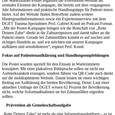
Die Wartezimmer-Poster ergänzen die Präventions-Website als
zentrales Element der Kampagne, die bereits seit dem vergangenen
Jahr Informationen und praktische Handlungstipps für Patient/-innen
bietet. Auf der Website finden Betroffene zudem weitere
Hintergrundinformationen sowie ein Experteninterview mit dem
DGET Trauma-Spezialisten Prof. Gabriel Krastl im Podcast-Format.
„Mit der Poster-Kampagne bringen wir die Botschaft von „Rette
Deinen Zahn“ direkt in die Zahnarztpraxen und damit näher an die
Patient/-innen. Gerade bei Zahnunfällen kommt es auf rasches und
richtiges Handeln an, und wir möchten mit unserer Kampagne
aufklären und sensibilisieren“, ergänzt Prof. Krastl.
Fokus auf Patientenaufklärung und Handlungsempfehlungen
Die Poster wurden speziell für den Einsatz in Wartezimmern
konzipiert. Mit einer plakativen Bildsprache sollen sie nicht nur
Aufmerksamkeit erzeugen, sondern führen via QR-Code auch direkt
auf die mobiloptimierte Website. Damit leisten sie einen wichtigen
Beitrag zur Aufklärung der breiten Bevölkerung. Denn: Laut einer
aktuellen Umfrage der DGET wissen 62 Prozent der Bevölkerung
nicht, welche Sofortmaßnahmen sie bei Zahnunfällen ergreifen
sollten.
Prävention als Gemeinschaftsaufgabe
„Rette Deinen Zahn“ ist mehr als eine Informationsplattform – es ist