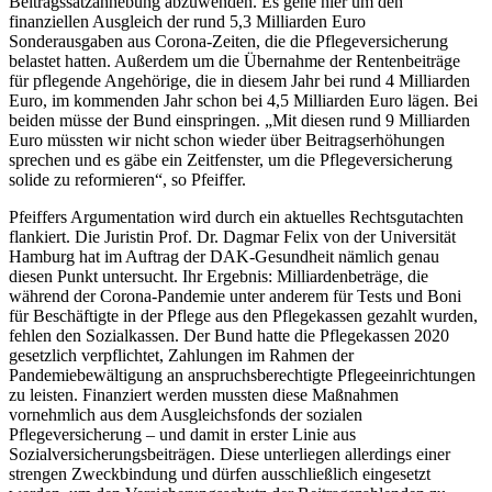
Beitragssatzanhebung abzuwenden. Es gehe hier um den
finanziellen Ausgleich der rund 5,3 Milliarden Euro
Sonderausgaben aus Corona-Zeiten, die die Pflegeversicherung
belastet hatten. Außerdem um die Übernahme der Rentenbeiträge
für pflegende Angehörige, die in diesem Jahr bei rund 4 Milliarden
Euro, im kommenden Jahr schon bei 4,5 Milliarden Euro lägen. Bei
beiden müsse der Bund einspringen. „Mit diesen rund 9 Milliarden
Euro müssten wir nicht schon wieder über Beitragserhöhungen
sprechen und es gäbe ein Zeitfenster, um die Pflegeversicherung
solide zu reformieren“, so Pfeiffer.
Pfeiffers Argumentation wird durch ein aktuelles Rechtsgutachten
flankiert. Die Juristin Prof. Dr. Dagmar Felix von der Universität
Hamburg hat im Auftrag der DAK-Gesundheit nämlich genau
diesen Punkt untersucht. Ihr Ergebnis: Milliardenbeträge, die
während der Corona-Pandemie unter anderem für Tests und Boni
für Beschäftigte in der Pflege aus den Pflegekassen gezahlt wurden,
fehlen den Sozialkassen. Der Bund hatte die Pflegekassen 2020
gesetzlich verpflichtet, Zahlungen im Rahmen der
Pandemiebewältigung an anspruchsberechtigte Pflegeeinrichtungen
zu leisten. Finanziert werden mussten diese Maßnahmen
vornehmlich aus dem Ausgleichsfonds der sozialen
Pflegeversicherung – und damit in erster Linie aus
Sozialversicherungsbeiträgen. Diese unterliegen allerdings einer
strengen Zweckbindung und dürfen ausschließlich eingesetzt