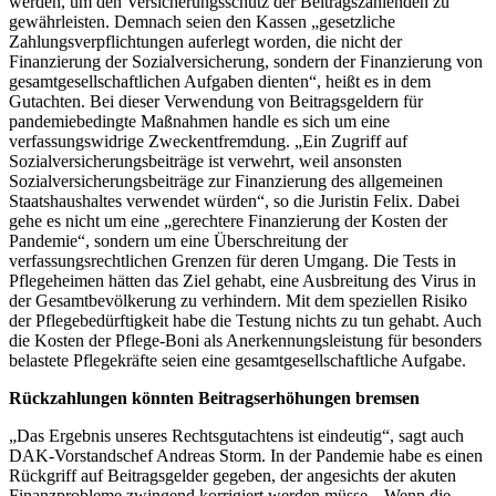
werden, um den Versicherungsschutz der Beitragszahlenden zu
gewährleisten. Demnach seien den Kassen „gesetzliche
Zahlungsverpflichtungen auferlegt worden, die nicht der
Finanzierung der Sozialversicherung, sondern der Finanzierung von
gesamtgesellschaftlichen Aufgaben dienten“, heißt es in dem
Gutachten. Bei dieser Verwendung von Beitragsgeldern für
pandemiebedingte Maßnahmen handle es sich um eine
verfassungswidrige Zweckentfremdung. „Ein Zugriff auf
Sozialversicherungsbeiträge ist verwehrt, weil ansonsten
Sozialversicherungsbeiträge zur Finanzierung des allgemeinen
Staatshaushaltes verwendet würden“, so die Juristin Felix. Dabei
gehe es nicht um eine „gerechtere Finanzierung der Kosten der
Pandemie“, sondern um eine Überschreitung der
verfassungsrechtlichen Grenzen für deren Umgang. Die Tests in
Pflegeheimen hätten das Ziel gehabt, eine Ausbreitung des Virus in
der Gesamtbevölkerung zu verhindern. Mit dem speziellen Risiko
der Pflegebedürftigkeit habe die Testung nichts zu tun gehabt. Auch
die Kosten der Pflege-Boni als Anerkennungsleistung für besonders
belastete Pflegekräfte seien eine gesamtgesellschaftliche Aufgabe.
Rückzahlungen könnten Beitragserhöhungen bremsen
„Das Ergebnis unseres Rechtsgutachtens ist eindeutig“, sagt auch
DAK-Vorstandschef Andreas Storm. In der Pandemie habe es einen
Rückgriff auf Beitragsgelder gegeben, der angesichts der akuten
Finanzprobleme zwingend korrigiert werden müsse. „Wenn die