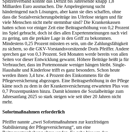
Spitzenverband könnte das Defizit bis Jahresende knapp 1,8
Milliarden Euro ausmachen. Die Ampelregierung sucht
händeringend nach Lösungen, aber kann sie dies schaffen, ohne
dass die Sozialversicherungsbeiträge ins Uferlose steigen und für
viele Menschen nicht mehr stemmbar sind? Die Krankenkassen
hatten schon vor einiger Zeit eine Beitragserhöhung von 0,2 Prozent
ins Spiel gebracht, doch ist dies allen Expertenmeinungen nach viel
zu gering, um die prekäre Lage in den Griff zu bekommen.
Mindestens 0,25 Prozent müssten es sein, um die Zahlungsfähigkeit
zu sichern, so die GKV-Vorstandsvorsitzende Doris Pfeiffer. Andere
sprechen gar von 0,3 Prozent. Seit Monaten werde bereits von allen
Seiten vor dieser Entwicklung gewarnt. Höhere Beiträge heißt ja für
Verbraucher, dass im Portemonnaie weniger hängen bleibt. Single-
Haushalte und Kinderlose trifft es ganz besonders. Schon heute
werden ihnen 3,4 bzw. 4 Prozent des Einkommens für die
Pflegeversicherung abgezogen. Eine Beitragserhöhung in der Pflege
käme noch zu dem in der Krankenversicherung erwarteten Plus von
0,7 Prozentpunkten hinzu. Damit könnten die Sozialbeiträge zum
Jahresanfang 2025 so stark steigen wie seit über 20 Jahren nicht
mehr.
Sofortmaßnahmen erforderlich
Pfeiffer nannte „zwei Sofortmaßnahmen zur kurzfristigen
Stabilisierung der Pflegeversicherung“, um eine