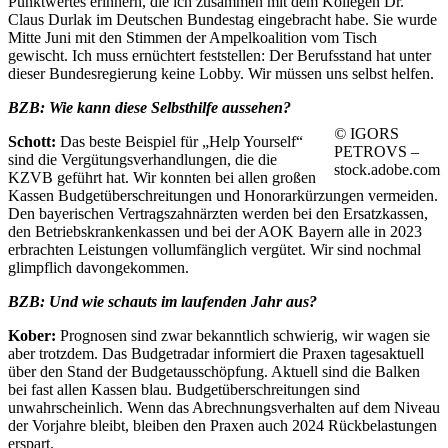
Punktwertes erinnern, die ich zusammen mit dem Kollegen Dr.
Claus Durlak im Deutschen Bundestag eingebracht habe. Sie wurde
Mitte Juni mit den Stimmen der Ampelkoalition vom Tisch
gewischt. Ich muss ernüchtert feststellen: Der Berufsstand hat unter
dieser Bundesregierung keine Lobby. Wir müssen uns selbst helfen.
BZB: Wie kann diese Selbsthilfe aussehen?
©
IGORS
Schott:
Das beste Beispiel für „Help Yourself“
PETROVS –
sind die Vergütungsverhandlungen, die die
stock.adobe.com
KZVB geführt hat. Wir konnten bei allen großen
Kassen Budgetüberschreitungen und Honorarkürzungen vermeiden.
Den bayerischen Vertragszahnärzten werden bei den Ersatzkassen,
den Betriebskrankenkassen und bei der AOK Bayern alle in 2023
erbrachten Leistungen vollumfänglich vergütet. Wir sind nochmal
glimpflich davongekommen.
BZB: Und wie schauts im laufenden Jahr aus?
Kober:
Prognosen sind zwar bekanntlich schwierig, wir wagen sie
aber trotzdem. Das Budgetradar informiert die Praxen tagesaktuell
über den Stand der Budgetausschöpfung. Aktuell sind die Balken
bei fast allen Kassen blau. Budgetüberschreitungen sind
unwahrscheinlich. Wenn das Abrechnungsverhalten auf dem Niveau
der Vorjahre bleibt, bleiben den Praxen auch 2024 Rückbelastungen
erspart.