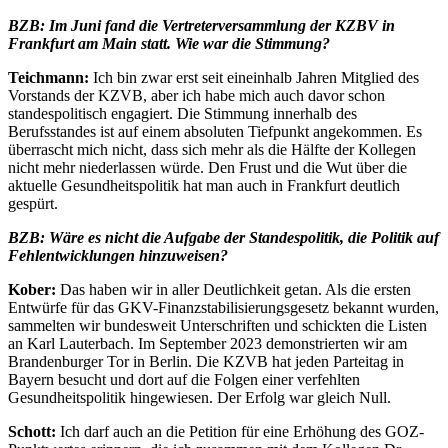
BZB: Im Juni fand die Vertreterversammlung der KZBV in
Frankfurt am Main statt. Wie war die Stimmung?
Teichmann:
Ich bin zwar erst seit eineinhalb Jahren Mitglied des
Vorstands der KZVB, aber ich habe mich auch davor schon
standespolitisch engagiert. Die Stimmung innerhalb des
Berufsstandes ist auf einem absoluten Tiefpunkt angekommen. Es
überrascht mich nicht, dass sich mehr als die Hälfte der Kollegen
nicht mehr niederlassen würde. Den Frust und die Wut über die
aktuelle Gesundheitspolitik hat man auch in Frankfurt deutlich
gespürt.
BZB: Wäre es nicht die Aufgabe der Standespolitik, die Politik auf
Fehlentwicklungen hinzuweisen?
Kober:
Das haben wir in aller Deutlichkeit getan. Als die ersten
Entwürfe für das GKV-Finanzstabilisierungsgesetz bekannt wurden,
sammelten wir bundesweit Unterschriften und schickten die Listen
an Karl Lauterbach. Im September 2023 demonstrierten wir am
Brandenburger Tor in Berlin. Die KZVB hat jeden Parteitag in
Bayern besucht und dort auf die Folgen einer verfehlten
Gesundheitspolitik hingewiesen. Der Erfolg war gleich Null.
Schott:
Ich darf auch an die Petition für eine Erhöhung des GOZ-