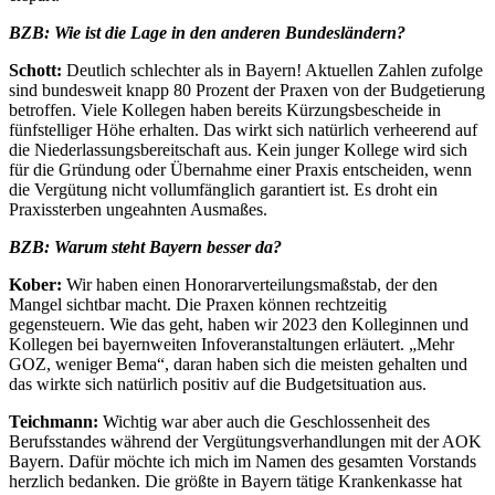
BZB: Wie ist die Lage in den anderen Bundesländern?
Schott:
Deutlich schlechter als in Bayern! Aktuellen Zahlen zufolge
sind bundesweit knapp 80 Prozent der Praxen von der Budgetierung
betroffen. Viele Kollegen haben bereits Kürzungsbescheide in
fünfstelliger Höhe erhalten. Das wirkt sich natürlich verheerend auf
die Niederlassungsbereitschaft aus. Kein junger Kollege wird sich
für die Gründung oder Übernahme einer Praxis entscheiden, wenn
die Vergütung nicht vollumfänglich garantiert ist. Es droht ein
Praxissterben ungeahnten Ausmaßes.
BZB: Warum steht Bayern besser da?
Kober:
Wir haben einen Honorarverteilungsmaßstab, der den
Mangel sichtbar macht. Die Praxen können rechtzeitig
gegensteuern. Wie das geht, haben wir 2023 den Kolleginnen und
Kollegen bei bayernweiten Infoveranstaltungen erläutert. „Mehr
GOZ, weniger Bema“, daran haben sich die meisten gehalten und
das wirkte sich natürlich positiv auf die Budgetsituation aus.
Teichmann:
Wichtig war aber auch die Geschlossenheit des
Berufsstandes während der Vergütungsverhandlungen mit der AOK
Bayern. Dafür möchte ich mich im Namen des gesamten Vorstands
herzlich bedanken. Die größte in Bayern tätige Krankenkasse hat