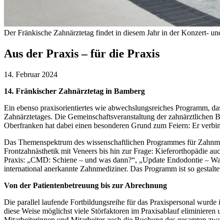
Der Fränkische Zahnärztetag findet in diesem Jahr in der Konzert- u
Aus der Praxis – für die Praxis
14. Februar 2024
14. Fränkischer Zahnärztetag in Bamberg
Ein ebenso praxisorientiertes wie abwechslungsreiches Programm, da
Zahnärztetages. Die Gemeinschaftsveranstaltung der zahnärztlichen 
Oberfranken hat dabei einen besonderen Grund zum Feiern: Er verbin
Das Themenspektrum des wissenschaftlichen Programmes für Zahnmediz
Frontzahnästhetik mit Veneers bis hin zur Frage: Kieferorthopädie a
Praxis: „CMD: Schiene – und was dann?“, „Update Endodontie – Was 
international anerkannte Zahnmediziner. Das Programm ist so gestalt
Von der Patientenbetreuung bis zur Abrechnung
Die parallel laufende Fortbildungsreihe für das Praxispersonal wurde 
diese Weise möglichst viele Störfaktoren im Praxisablauf eliminieren
Mitarbeiterinnen und Mitarbeiter auch die Buchung des gesamten zwe