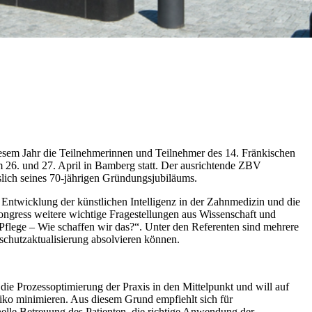
esem Jahr die Teilnehmerinnen und Teilnehmer des 14. Fränkischen
m 26. und 27. April in Bamberg statt. Der ausrichtende ZBV
slich seines 70-jährigen Gründungsjubiläums.
ntwicklung der künstlichen Intelligenz in der Zahnmedizin und die
kongress weitere wichtige Fragestellungen aus Wissenschaft und
flege – Wie schaffen wir das?“. Unter den Referenten sind mehrere
schutzaktualisierung absolvieren können.
 die Prozessoptimierung der Praxis in den Mittelpunkt und will auf
siko minimieren. Aus diesem Grund empfiehlt sich für
elle Betreuung des Patienten, die richtige Anwendung der