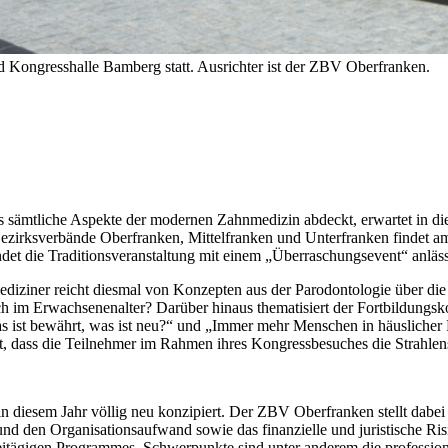
nd Kongresshalle Bamberg statt. Ausrichter ist der ZBV Oberfranken.
s sämtliche Aspekte der modernen Zahnmedizin abdeckt, erwartet in di
Bezirksverbände Oberfranken, Mittelfranken und Unterfranken findet a
det die Traditionsveranstaltung mit einem „Überraschungsevent“ anläs
iner reicht diesmal von Konzepten aus der Parodontologie über die E
uch im Erwachsenenalter? Darüber hinaus thematisiert der Fortbildungs
ist bewährt, was ist neu?“ und „Immer mehr Menschen in häuslicher P
et, dass die Teilnehmer im Rahmen ihres Kongressbesuches die Strahlen
in diesem Jahr völlig neu konzipiert. Der ZBV Oberfranken stellt dabei
 und den Organisationsaufwand sowie das finanzielle und juristische Ri
itägigen Programmes. Schwerpunkte sind unter anderem die profession