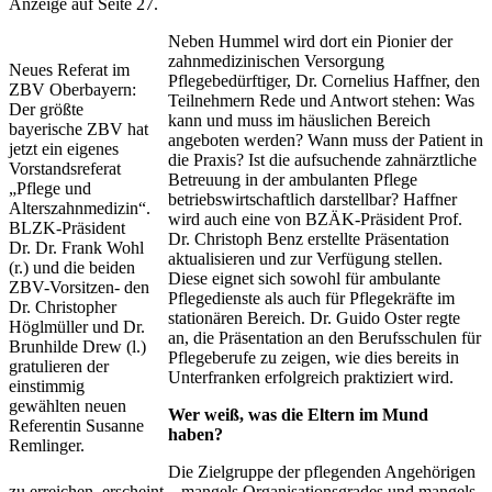
Anzeige auf Seite 27.
Neben Hummel wird dort ein Pionier der
zahnmedizinischen Versorgung
Neues Referat im
Pflegebedürftiger, Dr. Cornelius Haffner, den
ZBV Oberbayern:
Teilnehmern Rede und Antwort stehen: Was
Der größte
kann und muss im häuslichen Bereich
bayerische ZBV hat
angeboten werden? Wann muss der Patient in
jetzt ein eigenes
die Praxis? Ist die aufsuchende zahnärztliche
Vorstandsreferat
Betreuung in der ambulanten Pflege
„Pflege und
betriebswirtschaftlich darstellbar? Haffner
Alterszahnmedizin“.
wird auch eine von BZÄK-Präsident Prof.
BLZK-Präsident
Dr. Christoph Benz erstellte Präsentation
Dr. Dr. Frank Wohl
aktualisieren und zur Verfügung stellen.
(r.) und die beiden
Diese eignet sich sowohl für ambulante
ZBV-Vorsitzen- den
Pflegedienste als auch für Pflegekräfte im
Dr. Christopher
stationären Bereich. Dr. Guido Oster regte
Höglmüller und Dr.
an, die Präsentation an den Berufsschulen für
Brunhilde Drew (l.)
Pflegeberufe zu zeigen, wie dies bereits in
gratulieren der
Unterfranken erfolgreich praktiziert wird.
einstimmig
gewählten neuen
Wer weiß, was die Eltern im Mund
Referentin Susanne
haben?
Remlinger.
Die Zielgruppe der pflegenden Angehörigen
zu erreichen, erscheint – mangels Organisationsgrades und mangels