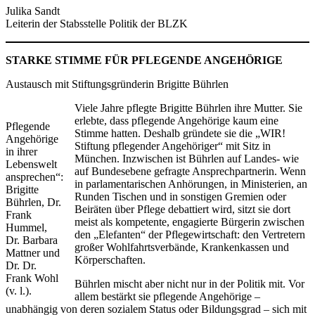
Julika Sandt
Leiterin der Stabsstelle Politik der BLZK
STARKE STIMME FÜR PFLEGENDE ANGEHÖRIGE
Austausch mit Stiftungsgründerin Brigitte Bührlen
Viele Jahre pflegte Brigitte Bührlen ihre Mutter. Sie
erlebte, dass pflegende Angehörige kaum eine
Pflegende
Stimme hatten. Deshalb gründete sie die „WIR!
Angehörige
Stiftung pflegender Angehöriger“ mit Sitz in
in ihrer
München. Inzwischen ist Bührlen auf Landes- wie
Lebenswelt
auf Bundesebene gefragte Ansprechpartnerin. Wenn
ansprechen“:
in parlamentarischen Anhörungen, in Ministerien, an
Brigitte
Runden Tischen und in sonstigen Gremien oder
Bührlen, Dr.
Beiräten über Pflege debattiert wird, sitzt sie dort
Frank
meist als kompetente, engagierte Bürgerin zwischen
Hummel,
den „Elefanten“ der Pflegewirtschaft: den Vertretern
Dr. Barbara
großer Wohlfahrtsverbände, Krankenkassen und
Mattner und
Körperschaften.
Dr. Dr.
Frank Wohl
Bührlen mischt aber nicht nur in der Politik mit. Vor
(v. l.).
allem bestärkt sie pflegende Angehörige –
unabhängig von deren sozialem Status oder Bildungsgrad – sich mit