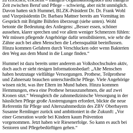
Zeit zwischen Beruf und Pflege – schwierig, aber nicht unmöglich.
Davon hatten sich Hummel, BLZK-Präsident Dr. Dr. Frank Wohl
und Vizepräsidentin Dr. Barbara Mattner bereits am Vormittag im
Gespräch mit Brigitte Bührlen überzeugt (siehe unten). Wohl
betonte die Bedeutung des Anliegens: „Besser essen, schöner
aussehen, klarer sprechen und vor allem weniger Schmerzen fühlen:
Wir müssen pflegende Angehörige dafür sensibilisieren, wie sehr die
Zähne auch bei alten Menschen die Lebensqualität beeinflussen.
Hinzu kommen Gefahren durch Verschlucken oder wenn Bakterien
den Weg aus dem Mund in die Lunge finden.“
Hummel ist dazu bereits unter anderem an Volkshochschulen aktiv,
doch auch er sieht riesigen Informationsbedarf: „Alte Menschen
haben heutzutage vielfältige Versorgungen. Prothese, Teilprothese
und Zahnersatz brauchen unterschiedliche Pflege. Viele Angehörige
wissen nicht, was ihre Eltern im Mund haben. Hinzu kommen
Hemmungen, etwa eine Prothese herauszunehmen, die auf zwei
Kronen sitzt.“ Wenngleich die zahnmedizinische Versorgung in der
häuslichen Pflege große Anstrengungen erfordert, blickte die neue
Referentin für Pflege und Alterszahnmedizin des ZBV Oberbayern
Susanne Remlinger zurück und ambitioniert in die Zukunft: „Vor
einer Generation wurde bei Kindern kaum Prävention
vorgenommen. Jetzt haben wir Riesenerfolge. So kann es auch bei
Senioren und Pflegebedürftigen gehen.“