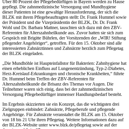
Über 80 Prozent der Pflegebedürftigen in Bayern werden zu Hause
gepflegt. Die zahnmedizinische Versorgung und Mundhygiene
dieser Patienten ist eine gewaltige Herausforderung, der sich die
BLZK mit ihrem Pflegebeauftragten stellt: Dr. Frank Hummel sowie
der Präsident und die Vizepräsidentin der BLZK, Dr. Dr. Frank
Wohl und Dr. Barbara Mattner, tauschten sich dazu mit den ZBV-
Referenten für Alterszahnheilkunde aus. Zuvor hatten sie sich zum
Gespräch mit Brigitte Bührlen, der Vorsitzenden der „WIR! Stiftung
pflegender Angehöriger“, getroffen. Für den 15. Oktober sind alle
interessierten Zahnärztinnen und Zahnärzte herzlich zum Pflegetag
der BLZK eingeladen.
„Die Mundhöhle ist Haupteinfallstor für Bakterien: Zahnhygiene hat
einen erheblichen Einfluss auf Lungenentzündung, Typ-2-Diabetes,
Herz-Kreislauf-Erkrankungen und chronische Krankheiten,“ führte
Dr. Hummel beim Treffen der ZBV-Referenten für
Alterszahnheilkunde die Brisanz des Themas vor Augen. Die
Teilnehmer waren sich einig, dass bei der zahnmedizinischen
Versorgung Pflegebedürftiger immenser Handlungsbedarf besteht.
Im Ergebnis skizzierten sie ein Konzept, das die wichtigsten drei
Zielgruppen einbindet: Zahnärzte, Pflegeberufe und pflegende
Angehörige. Für Zahnärzte veranstaltet die BLZK am 15. Oktober
von 18 bis 21 Uhr ihren Pflegetag. Weitere Informationen dazu auf
der BLZK-Website unter www.blzk.de/pflegetag sowie auf der