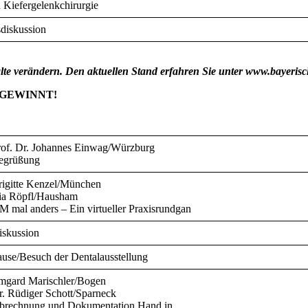
Kiefergelenkchirurgie
diskussion
e verändern. Den aktuellen Stand erfahren Sie unter www.bayerisc
 GEWINNT!
rof. Dr. Johannes Einwag/Würzburg
egrüßung
rigitte Kenzel/München
ia Röpfl/Hausham
M mal anders – Ein virtueller Praxisrundgan
iskussion
ause/Besuch der Dentalausstellung
rmgard Marischler/Bogen
r. Rüdiger Schott/Sparneck
brechnung und Dokumentation Hand in