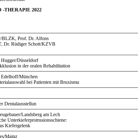
-THERAPIE 2022
r/BLZK, Prof. Dr. Alfons
 Dr. Rüdiger Schott/KZVB
s Hugger/Düsseldorf
klusion in der oralen Rehabilitation
l Edelhoff/München
erialauswahl bei Patienten mit Bruxismu
r Dentalausstellun
 Neugebauer/Landsberg am Lech
che Unterkieferprotrusionsschiene:
das Kiefergelenk
es/Mainz