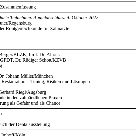
d Zusammenfassung
dete Teilnehmer. Anmeldeschluss: 4. Oktober 2022
ttner/Regensburg
der Röntgenfachkunde für Zahnärzte
 Berger/BLZK, Prof. Dr. Alfons
GFDT, Dr. Rüdiger Schott/KZVB
g
 Dr. Johann Müller/München
estauration – Timing, Risiken und Lösungen
 Gerhard Riegl/Augsburg
de in den zahnärztlichen Praxen –
ierung als Gefahr und als Chance
n
uch der Dentalausstellung
 Imhoff/Köln