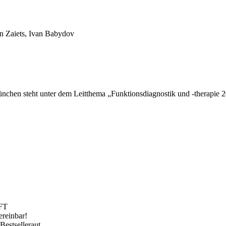
an Zaiets, Ivan Babydov
chen steht unter dem Leitthema „Funktionsdiagnostik und -therapie 20
FT
ereinbar!
Bestselleraut