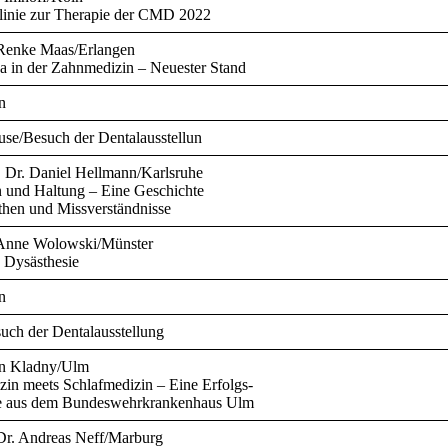
linie zur Therapie der CMD 2022
 Renke Maas/Erlangen
ka in der Zahnmedizin – Neuester Stand
n
use/Besuch der Dentalausstellun
. Dr. Daniel Hellmann/Karlsruhe
 und Haltung – Eine Geschichte
then und Missverständnisse
 Anne Wolowski/Münster
 Dysästhesie
n
uch der Dentalausstellung
in Kladny/Ulm
in meets Schlafmedizin – Eine Erfolgs-
te aus dem Bundeswehrkrankenhaus Ulm
 Dr. Andreas Neff/Marburg