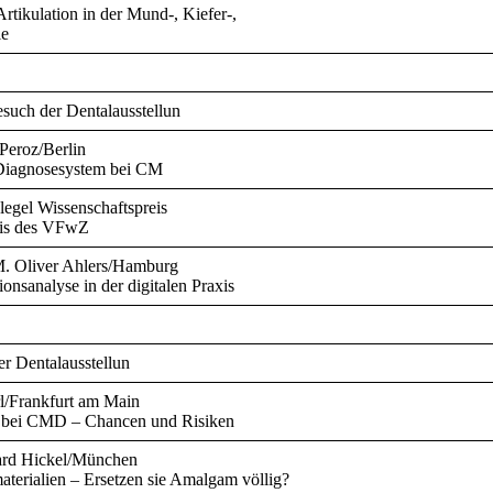
rtikulation in der Mund-, Kiefer-,
ie
such der Dentalausstellun
 Peroz/Berlin
Diagnosesystem bei CM
legel Wissenschaftspreis
eis des VFwZ
M. Oliver Ahlers/Hamburg
onsanalyse in der digitalen Praxis
r Dentalausstellun
rl/Frankfurt am Main
 bei CMD – Chancen und Risiken
hard Hickel/München
terialien – Ersetzen sie Amalgam völlig?