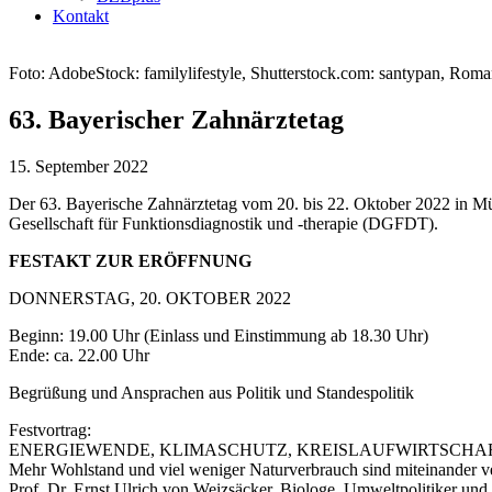
Kontakt
Foto: AdobeStock: familylifestyle, Shutterstock.com: santypan, Rom
63. Bayerischer Zahnärztetag
15. September 2022
Der 63. Bayerische Zahnärztetag vom 20. bis 22. Oktober 2022 in Mün
Gesellschaft für Funktionsdiagnostik und -therapie (DGFDT).
FESTAKT ZUR ERÖFFNUNG
DONNERSTAG, 20. OKTOBER 2022
Beginn: 19.00 Uhr (Einlass und Einstimmung ab 18.30 Uhr)
Ende: ca. 22.00 Uhr
Begrüßung und Ansprachen aus Politik und Standespolitik
Festvortrag:
ENERGIEWENDE, KLIMASCHUTZ, KREISLAUFWIRTSCHA
Mehr Wohlstand und viel weniger Naturverbrauch sind miteinander v
Prof. Dr. Ernst Ulrich von Weizsäcker, Biologe, Umweltpolitiker und 